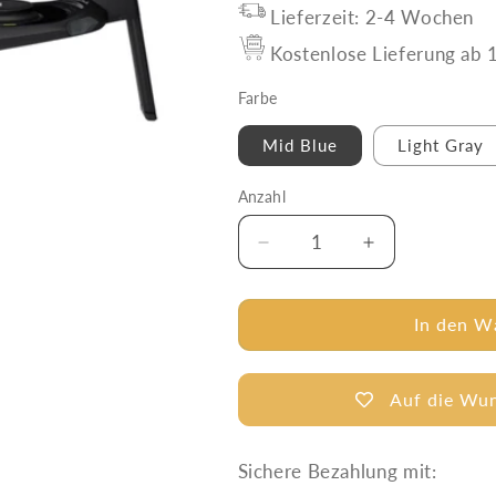
Lieferzeit: 2-4 Wochen
Kostenlose Lieferung ab 1
Farbe
Mid Blue
Light Gray
Anzahl
Anzahl
Verringere
Erhöhe
die
die
Menge
Menge
für
für
In den W
Thule
Thule
-
-
Autositzbundle
Autositzbund
Auf die Wun
Maple
Maple
+
+
Sichere Bezahlung mit:
Elm
Elm
+
+