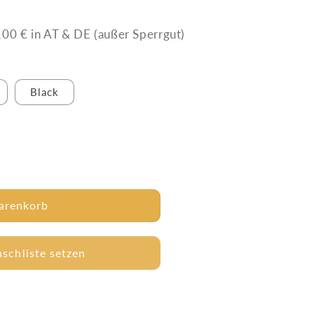
00 € in AT & DE (außer Sperrgut)
Black
arenkorb
le
schliste setzen