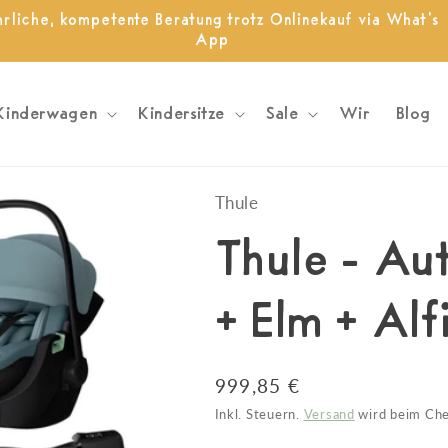
hrliche, kompetente Beratung trotz Onlinekauf via What's
App
Kinderwagen
Kindersitze
Sale
Wir
Blog
Thule
Thule - Au
+ Elm + Alf
Normaler
999,85 €
Preis
Inkl. Steuern.
Versand
wird beim Che