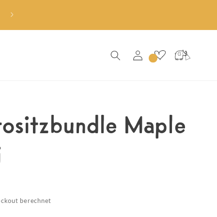
Einloggen
Warenkorb
tositzbundle Maple
i
ckout berechnet